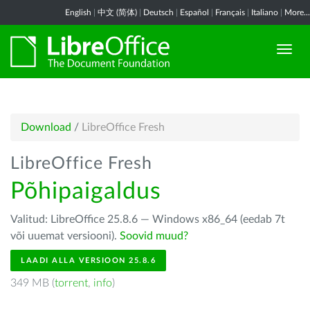
English
|
中文 (简体)
|
Deutsch
|
Español
|
Français
|
Italiano
|
More...
Download
/
LibreOffice Fresh
LibreOffice Fresh
Põhipaigaldus
Valitud: LibreOffice 25.8.6 — Windows x86_64 (eedab 7t
või uuemat versiooni).
Soovid muud?
LAADI ALLA VERSIOON 25.8.6
349 MB (
torrent
,
info
)