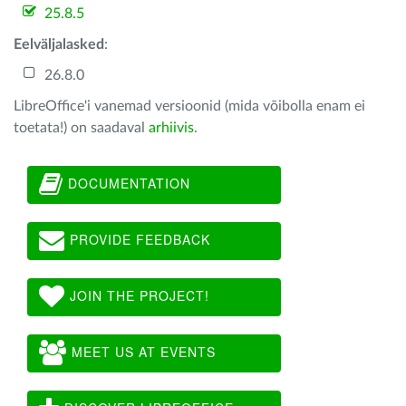
25.8.5
Eelväljalasked
:
26.8.0
LibreOffice'i vanemad versioonid (mida võibolla enam ei
toetata!) on saadaval
arhiivis
.
DOCUMENTATION
PROVIDE FEEDBACK
JOIN THE PROJECT!
MEET US AT EVENTS