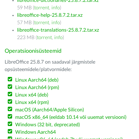
libreoffice-dictionaries-25.8.7.2.tar.xz
59 MB (
torrent
,
info
)
libreoffice-help-25.8.7.2.tar.xz
57 MB (
torrent
,
info
)
libreoffice-translations-25.8.7.2.tar.xz
223 MB (
torrent
,
info
)
Operatsioonisüsteemid
LibreOffice 25.8.7 on saadaval järgmistele
opsüsteemidele/platvormidele:
Linux Aarch64 (deb)
Linux Aarch64 (rpm)
Linux x64 (deb)
Linux x64 (rpm)
macOS (Aarch64/Apple Silicon)
macOS x86_64 (eeldab 10.14 või uuemat versiooni)
Windows (32 bit, deprecated)
Windows Aarch64