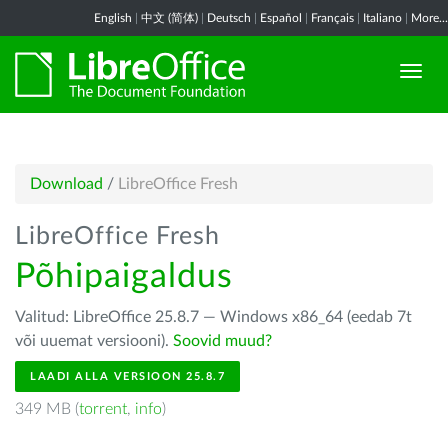
English
|
中文 (简体)
|
Deutsch
|
Español
|
Français
|
Italiano
|
More...
Download
/
LibreOffice Fresh
LibreOffice Fresh
Põhipaigaldus
Valitud: LibreOffice 25.8.7 — Windows x86_64 (eedab 7t
või uuemat versiooni).
Soovid muud?
LAADI ALLA VERSIOON 25.8.7
349 MB (
torrent
,
info
)