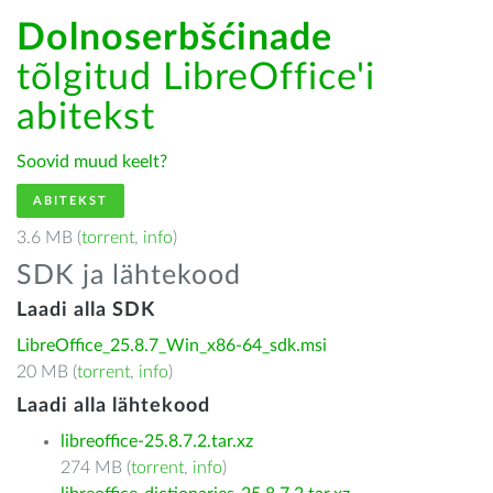
Dolnoserbšćinade
tõlgitud LibreOffice'i
abitekst
Soovid muud keelt?
ABITEKST
3.6 MB (
torrent
,
info
)
SDK ja lähtekood
Laadi alla SDK
LibreOffice_25.8.7_Win_x86-64_sdk.msi
20 MB (
torrent
,
info
)
Laadi alla lähtekood
libreoffice-25.8.7.2.tar.xz
274 MB (
torrent
,
info
)