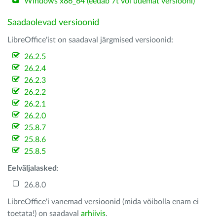
Windows x86_64 (eedab 7t või uuemat versiooni)
Saadaolevad versioonid
LibreOffice'ist on saadaval järgmised versioonid:
26.2.5
26.2.4
26.2.3
26.2.2
26.2.1
26.2.0
25.8.7
25.8.6
25.8.5
Eelväljalasked
:
26.8.0
LibreOffice'i vanemad versioonid (mida võibolla enam ei
toetata!) on saadaval
arhiivis
.