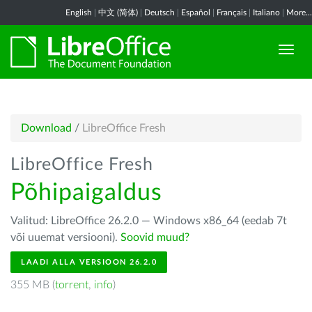
English
|
中文 (简体)
|
Deutsch
|
Español
|
Français
|
Italiano
|
More...
Download
/
LibreOffice Fresh
LibreOffice Fresh
Põhipaigaldus
Valitud: LibreOffice 26.2.0 — Windows x86_64 (eedab 7t
või uuemat versiooni).
Soovid muud?
LAADI ALLA VERSIOON 26.2.0
355 MB (
torrent
,
info
)