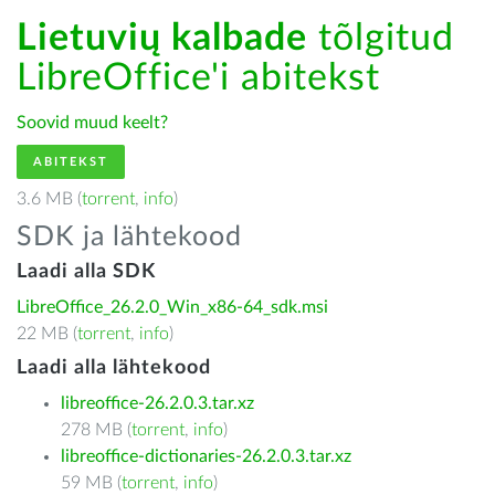
Lietuvių kalbade
tõlgitud
LibreOffice'i abitekst
Soovid muud keelt?
ABITEKST
3.6 MB (
torrent
,
info
)
SDK ja lähtekood
Laadi alla SDK
LibreOffice_26.2.0_Win_x86-64_sdk.msi
22 MB (
torrent
,
info
)
Laadi alla lähtekood
libreoffice-26.2.0.3.tar.xz
278 MB (
torrent
,
info
)
libreoffice-dictionaries-26.2.0.3.tar.xz
59 MB (
torrent
,
info
)