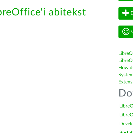
breOffice'i abitekst
D
G
LibreO
LibreOf
How do 
System
Extens
Do
LibreO
LibreO
Devel
Portab