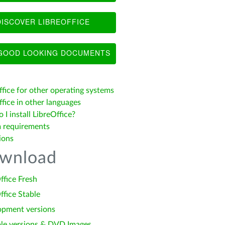
ISCOVER LIBREOFFICE
OOD LOOKING DOCUMENTS
ffice for other operating systems
fice in other languages
I install LibreOffice?
 requirements
ions
wnload
ffice Fresh
ffice Stable
opment versions
le versions & DVD Images