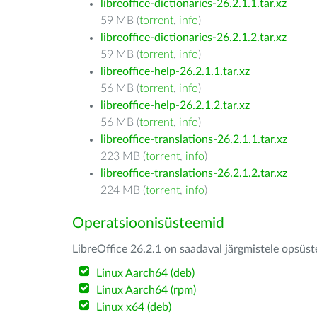
libreoffice-dictionaries-26.2.1.1.tar.xz
59 MB (
torrent
,
info
)
libreoffice-dictionaries-26.2.1.2.tar.xz
59 MB (
torrent
,
info
)
libreoffice-help-26.2.1.1.tar.xz
56 MB (
torrent
,
info
)
libreoffice-help-26.2.1.2.tar.xz
56 MB (
torrent
,
info
)
libreoffice-translations-26.2.1.1.tar.xz
223 MB (
torrent
,
info
)
libreoffice-translations-26.2.1.2.tar.xz
224 MB (
torrent
,
info
)
Operatsioonisüsteemid
LibreOffice 26.2.1 on saadaval järgmistele opsüs
Linux Aarch64 (deb)
Linux Aarch64 (rpm)
Linux x64 (deb)