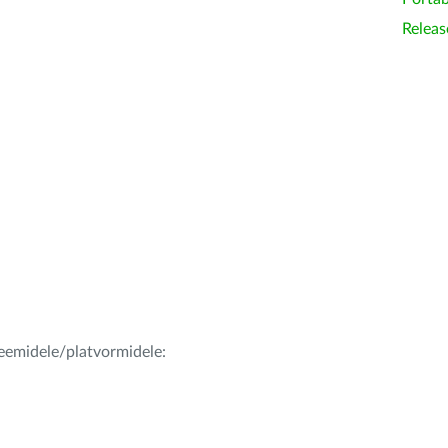
Releas
teemidele/platvormidele: