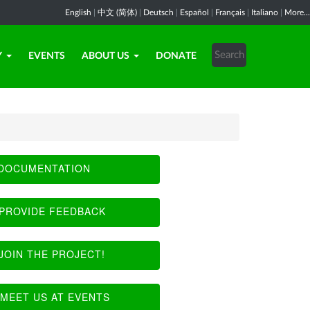
English
|
中文 (简体)
|
Deutsch
|
Español
|
Français
|
Italiano
|
More...
Y
EVENTS
ABOUT US
DONATE
DOCUMENTATION
PROVIDE FEEDBACK
JOIN THE PROJECT!
MEET US AT EVENTS