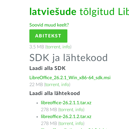
latviešude
tõlgitud Li
Soovid muud keelt?
ABITEKST
3.5 MB (
torrent
,
info
)
SDK ja lähtekood
Laadi alla SDK
LibreOffice_26.2.1_Win_x86-64_sdk.msi
22 MB (
torrent
,
info
)
Laadi alla lähtekood
libreoffice-26.2.1.1.tar.xz
278 MB (
torrent
,
info
)
libreoffice-26.2.1.2.tar.xz
278 MB (
torrent
,
info
)