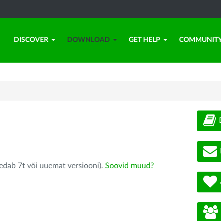
DISCOVER
DOWNLOAD
GET HELP
COMMUNIT
edab 7t või uuemat versiooni).
Soovid muud?