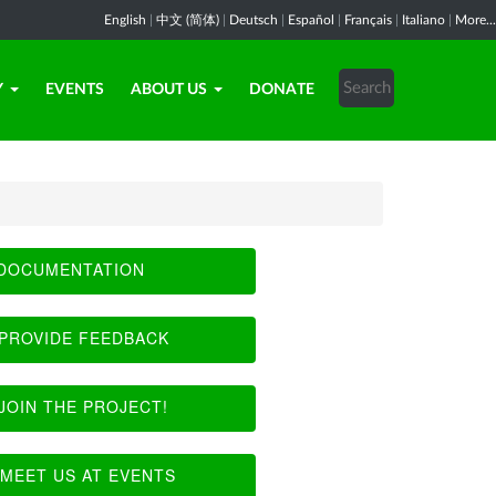
English
|
中文 (简体)
|
Deutsch
|
Español
|
Français
|
Italiano
|
More...
Y
EVENTS
ABOUT US
DONATE
DOCUMENTATION
PROVIDE FEEDBACK
JOIN THE PROJECT!
MEET US AT EVENTS