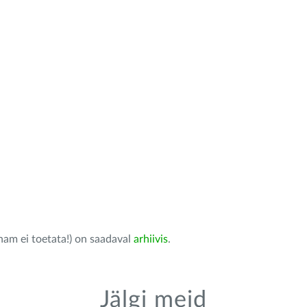
nam ei toetata!) on saadaval
arhiivis
.
Jälgi meid