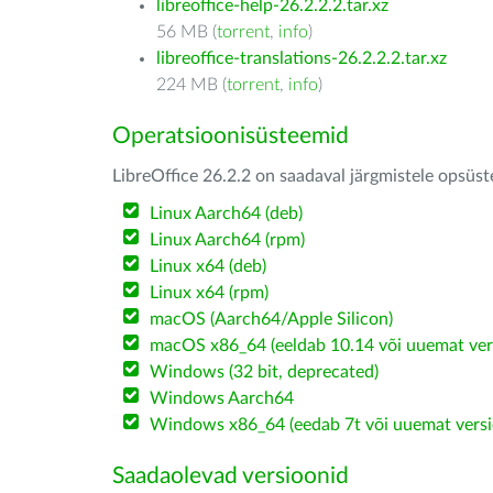
libreoffice-help-26.2.2.2.tar.xz
56 MB (
torrent
,
info
)
libreoffice-translations-26.2.2.2.tar.xz
224 MB (
torrent
,
info
)
Operatsioonisüsteemid
LibreOffice 26.2.2 on saadaval järgmistele opsüs
Linux Aarch64 (deb)
Linux Aarch64 (rpm)
Linux x64 (deb)
Linux x64 (rpm)
macOS (Aarch64/Apple Silicon)
macOS x86_64 (eeldab 10.14 või uuemat ver
Windows (32 bit, deprecated)
Windows Aarch64
Windows x86_64 (eedab 7t või uuemat versi
Saadaolevad versioonid