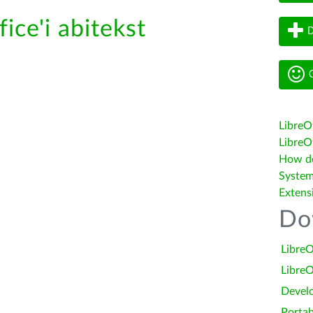
ice'i abitekst
D
G
LibreO
LibreOf
How do 
System
Extens
Do
LibreO
LibreO
Devel
Portab