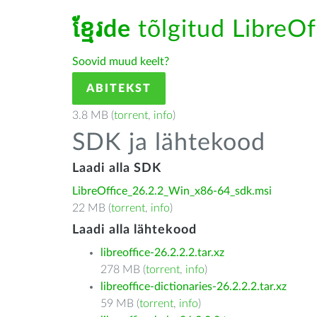
ខ្មែរde
tõlgitud LibreOff
Soovid muud keelt?
ABITEKST
3.8 MB (
torrent
,
info
)
SDK ja lähtekood
Laadi alla SDK
LibreOffice_26.2.2_Win_x86-64_sdk.msi
22 MB (
torrent
,
info
)
Laadi alla lähtekood
libreoffice-26.2.2.2.tar.xz
278 MB (
torrent
,
info
)
libreoffice-dictionaries-26.2.2.2.tar.xz
59 MB (
torrent
,
info
)