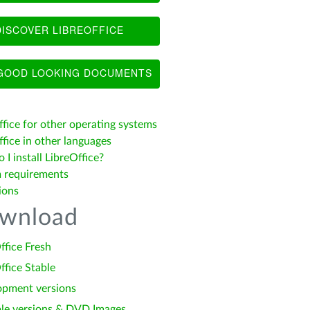
ISCOVER LIBREOFFICE
OOD LOOKING DOCUMENTS
ffice for other operating systems
fice in other languages
I install LibreOffice?
 requirements
ions
wnload
ffice Fresh
ffice Stable
opment versions
le versions & DVD Images