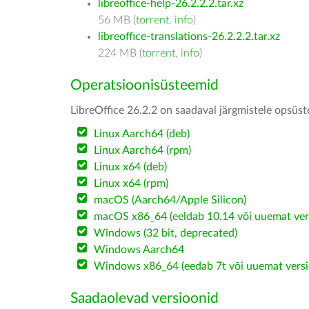
libreoffice-help-26.2.2.2.tar.xz
56 MB (
torrent
,
info
)
libreoffice-translations-26.2.2.2.tar.xz
224 MB (
torrent
,
info
)
Operatsioonisüsteemid
LibreOffice 26.2.2 on saadaval järgmistele opsüs
Linux Aarch64 (deb)
Linux Aarch64 (rpm)
Linux x64 (deb)
Linux x64 (rpm)
macOS (Aarch64/Apple Silicon)
macOS x86_64 (eeldab 10.14 või uuemat ver
Windows (32 bit, deprecated)
Windows Aarch64
Windows x86_64 (eedab 7t või uuemat versi
Saadaolevad versioonid