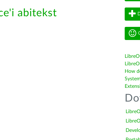
e'i abitekst
D
G
LibreO
LibreOf
How do 
System
Extens
Do
LibreO
LibreO
Devel
Portab