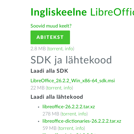
Ingliskeelne
LibreOffic
Soovid muud keelt?
ABITEKST
2.8 MB (
torrent
,
info
)
SDK ja lähtekood
Laadi alla SDK
LibreOffice_26.2.2_Win_x86-64_sdk.msi
22 MB (
torrent
,
info
)
Laadi alla lähtekood
libreoffice-26.2.2.2.tar.xz
278 MB (
torrent
,
info
)
libreoffice-dictionaries-26.2.2.2.tar.xz
59 MB (
torrent
,
info
)