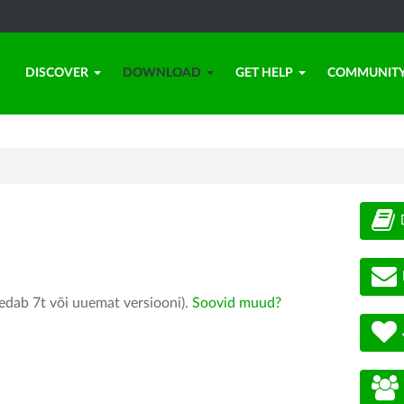
DISCOVER
DOWNLOAD
GET HELP
COMMUNIT
edab 7t või uuemat versiooni).
Soovid muud?