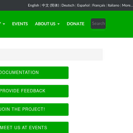
English
|
中文 (简体)
|
Deutsch
|
Español
|
Français
|
Italiano
|
More...
Y
EVENTS
ABOUT US
DONATE
DOCUMENTATION
PROVIDE FEEDBACK
JOIN THE PROJECT!
MEET US AT EVENTS