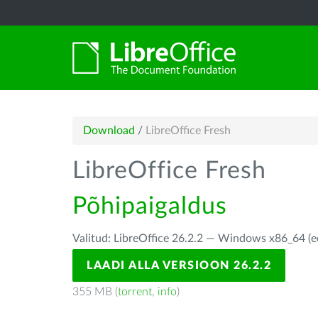
Download
/
LibreOffice Fresh
LibreOffice Fresh
Põhipaigaldus
Valitud: LibreOffice 26.2.2 — Windows x86_64 (e
LAADI ALLA VERSIOON 26.2.2
355 MB (
torrent
,
info
)