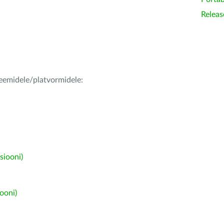
Releas
teemidele/platvormidele:
siooni)
ooni)