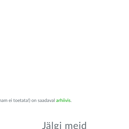
nam ei toetata!) on saadaval
arhiivis
.
Jälgi meid