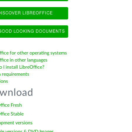
ISCOVER LIBREOFFICE
OOD LOOKING DOCUMENTS
ffice for other operating systems
fice in other languages
I install LibreOffice?
 requirements
ions
wnload
ffice Fresh
ffice Stable
opment versions
le versions & DVD Images