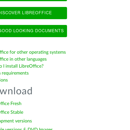
ISCOVER LIBREOFFICE
OOD LOOKING DOCUMENTS
ffice for other operating systems
fice in other languages
I install LibreOffice?
 requirements
ions
wnload
ffice Fresh
ffice Stable
opment versions
le versions & DVD Images