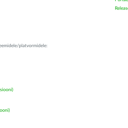
Releas
teemidele/platvormidele:
siooni)
ooni)