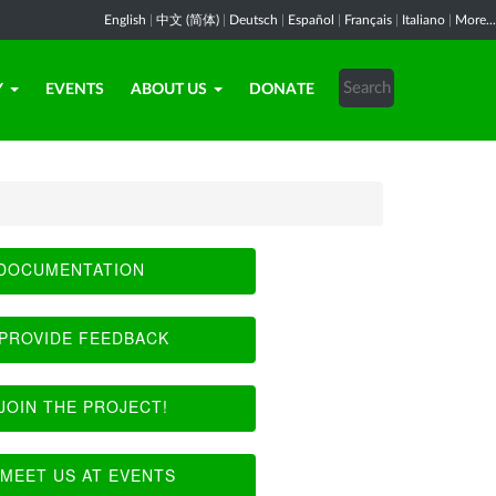
English
|
中文 (简体)
|
Deutsch
|
Español
|
Français
|
Italiano
|
More...
Y
EVENTS
ABOUT US
DONATE
DOCUMENTATION
PROVIDE FEEDBACK
JOIN THE PROJECT!
MEET US AT EVENTS