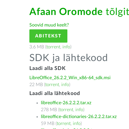
Afaan Oromode
tõlgi
Soovid muud keelt?
ABITEKST
3.6 MB (
torrent
,
info
)
SDK ja lähtekood
Laadi alla SDK
LibreOffice_26.2.2_Win_x86-64_sdk.msi
22 MB (
torrent
,
info
)
Laadi alla lähtekood
libreoffice-26.2.2.2.tar.xz
278 MB (
torrent
,
info
)
libreoffice-dictionaries-26.2.2.2.tar.xz
59 MB (
torrent
,
info
)