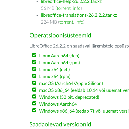
libreoffice-help-26.2.2.2.tar.xz
56 MB (
torrent
,
info
)
libreoffice-translations-26.2.2.2.tar.xz
224 MB (
torrent
,
info
)
Operatsioonisüsteemid
LibreOffice 26.2.2 on saadaval järgmistele opsüs
Linux Aarch64 (deb)
Linux Aarch64 (rpm)
Linux x64 (deb)
Linux x64 (rpm)
macOS (Aarch64/Apple Silicon)
macOS x86_64 (eeldab 10.14 või uuemat ver
Windows (32 bit, deprecated)
Windows Aarch64
Windows x86_64 (eedab 7t või uuemat versi
Saadaolevad versioonid