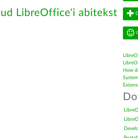
tud LibreOffice'i abitekst
D
G
LibreO
LibreOf
How do 
System
Extens
Do
LibreO
LibreO
Devel
Portab