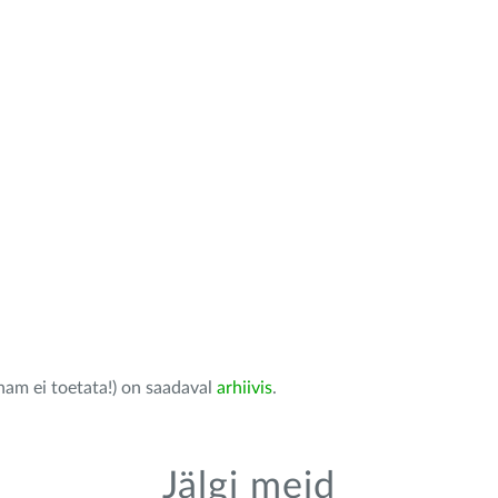
nam ei toetata!) on saadaval
arhiivis
.
Jälgi meid