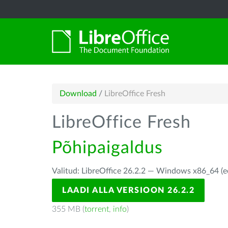
Download
/
LibreOffice Fresh
LibreOffice Fresh
Põhipaigaldus
Valitud: LibreOffice 26.2.2 — Windows x86_64 (e
LAADI ALLA VERSIOON 26.2.2
355 MB (
torrent
,
info
)