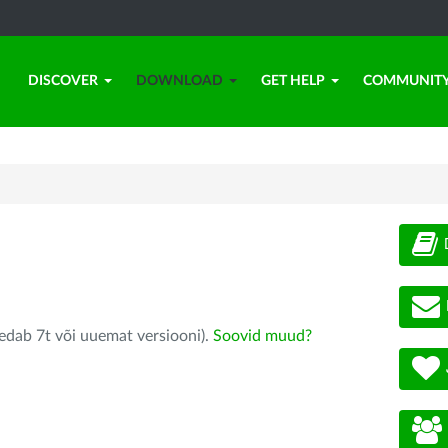
DISCOVER
DOWNLOAD
GET HELP
COMMUNIT
edab 7t või uuemat versiooni).
Soovid muud?