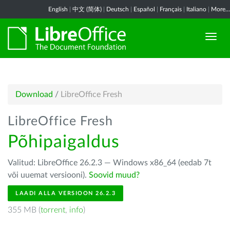
English
|
中文 (简体)
|
Deutsch
|
Español
|
Français
|
Italiano
|
More...
Download
/
LibreOffice Fresh
LibreOffice Fresh
Põhipaigaldus
Valitud: LibreOffice 26.2.3 — Windows x86_64 (eedab 7t
või uuemat versiooni).
Soovid muud?
LAADI ALLA VERSIOON 26.2.3
355 MB (
torrent
,
info
)