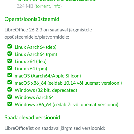
224 MB (
torrent
,
info
)
Operatsioonisüsteemid
LibreOffice 26.2.3 on saadaval järgmistele
opsüsteemidele/platvormidele:
Linux Aarch64 (deb)
Linux Aarch64 (rpm)
Linux x64 (deb)
Linux x64 (rpm)
macOS (Aarch64/Apple Silicon)
macOS x86_64 (eeldab 10.14 või uuemat versiooni)
Windows (32 bit, deprecated)
Windows Aarch64
Windows x86_64 (eedab 7t või uuemat versiooni)
Saadaolevad versioonid
LibreOffice'ist on saadaval järgmised versioonid: