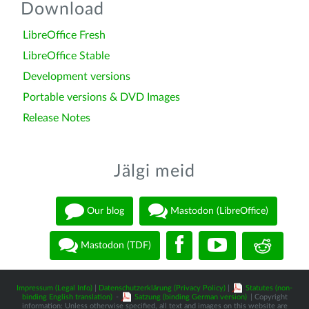
Download
LibreOffice Fresh
LibreOffice Stable
Development versions
Portable versions & DVD Images
Release Notes
Jälgi meid
Our blog
Mastodon (LibreOffice)
Mastodon (TDF)
Impressum (Legal Info)
|
Datenschutzerklärung (Privacy Policy)
|
Statutes (non-
binding English translation)
-
Satzung (binding German version)
| Copyright
information: Unless otherwise specified, all text and images on this website are