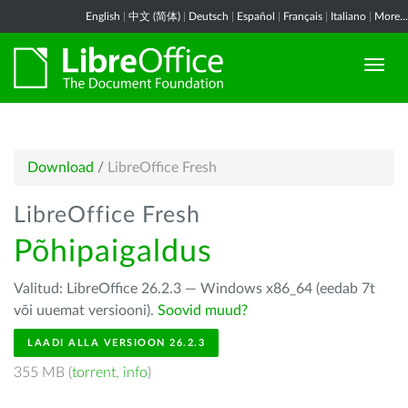
English
|
中文 (简体)
|
Deutsch
|
Español
|
Français
|
Italiano
|
More...
Download
/
LibreOffice Fresh
LibreOffice Fresh
Põhipaigaldus
Valitud: LibreOffice 26.2.3 — Windows x86_64 (eedab 7t
või uuemat versiooni).
Soovid muud?
LAADI ALLA VERSIOON 26.2.3
355 MB (
torrent
,
info
)