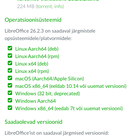
224 MB (
torrent
,
info
)
Operatsioonisüsteemid
LibreOffice 26.2.3 on saadaval järgmistele
opsüsteemidele/platvormidele:
Linux Aarch64 (deb)
Linux Aarch64 (rpm)
Linux x64 (deb)
Linux x64 (rpm)
macOS (Aarch64/Apple Silicon)
macOS x86_64 (eeldab 10.14 või uuemat versiooni)
Windows (32 bit, deprecated)
Windows Aarch64
Windows x86_64 (eedab 7t või uuemat versiooni)
Saadaolevad versioonid
LibreOffice'ist on saadaval järgmised versioonid: