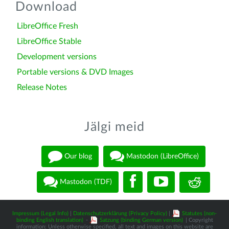
Download
LibreOffice Fresh
LibreOffice Stable
Development versions
Portable versions & DVD Images
Release Notes
Jälgi meid
Our blog
Mastodon (LibreOffice)
Mastodon (TDF)
Impressum (Legal Info)
|
Datenschutzerklärung (Privacy Policy)
|
Statutes (non-
binding English translation)
-
Satzung (binding German version)
| Copyright
information: Unless otherwise specified, all text and images on this website are