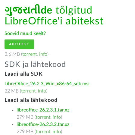
ગુજરાતીde
tõlgitud
LibreOffice'i abitekst
Soovid muud keelt?
ABITEKST
3.6 MB (
torrent
,
info
)
SDK ja lähtekood
Laadi alla SDK
LibreOffice_26.2.3_Win_x86-64_sdk.msi
22 MB (
torrent
,
info
)
Laadi alla lähtekood
libreoffice-26.2.3.1.tar.xz
279 MB (
torrent
,
info
)
libreoffice-26.2.3.2.tar.xz
279 MB (
torrent
,
info
)