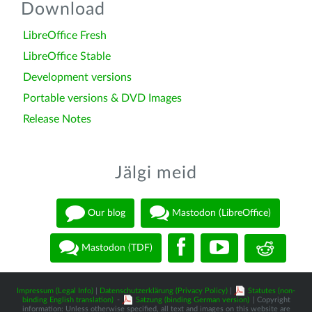
Download
LibreOffice Fresh
LibreOffice Stable
Development versions
Portable versions & DVD Images
Release Notes
Jälgi meid
Our blog
Mastodon (LibreOffice)
Mastodon (TDF)
Impressum (Legal Info)
|
Datenschutzerklärung (Privacy Policy)
|
Statutes (non-
binding English translation)
-
Satzung (binding German version)
| Copyright
information: Unless otherwise specified, all text and images on this website are