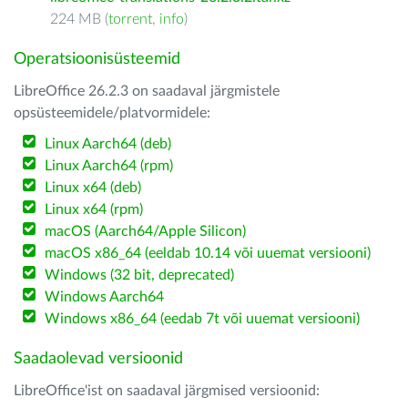
224 MB (
torrent
,
info
)
Operatsioonisüsteemid
LibreOffice 26.2.3 on saadaval järgmistele
opsüsteemidele/platvormidele:
Linux Aarch64 (deb)
Linux Aarch64 (rpm)
Linux x64 (deb)
Linux x64 (rpm)
macOS (Aarch64/Apple Silicon)
macOS x86_64 (eeldab 10.14 või uuemat versiooni)
Windows (32 bit, deprecated)
Windows Aarch64
Windows x86_64 (eedab 7t või uuemat versiooni)
Saadaolevad versioonid
LibreOffice'ist on saadaval järgmised versioonid: