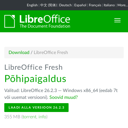
English
|
中文 (简体)
|
Deutsch
|
Español
|
Français
|
Italiano
|
More...
Download
/
LibreOffice Fresh
LibreOffice Fresh
Põhipaigaldus
Valitud: LibreOffice 26.2.3 — Windows x86_64 (eedab 7t
või uuemat versiooni).
Soovid muud?
LAADI ALLA VERSIOON 26.2.3
355 MB (
torrent
,
info
)