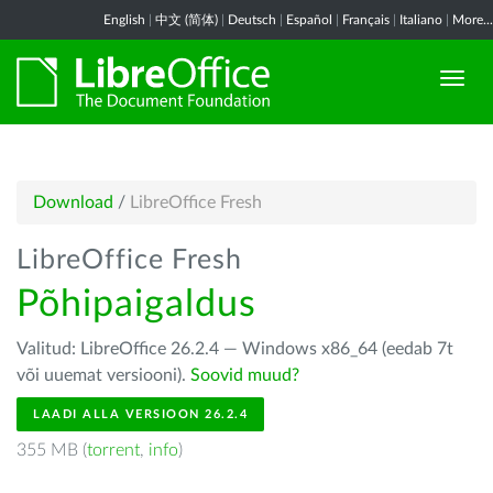
English
|
中文 (简体)
|
Deutsch
|
Español
|
Français
|
Italiano
|
More...
Download
/
LibreOffice Fresh
LibreOffice Fresh
Põhipaigaldus
Valitud: LibreOffice 26.2.4 — Windows x86_64 (eedab 7t
või uuemat versiooni).
Soovid muud?
LAADI ALLA VERSIOON 26.2.4
355 MB (
torrent
,
info
)