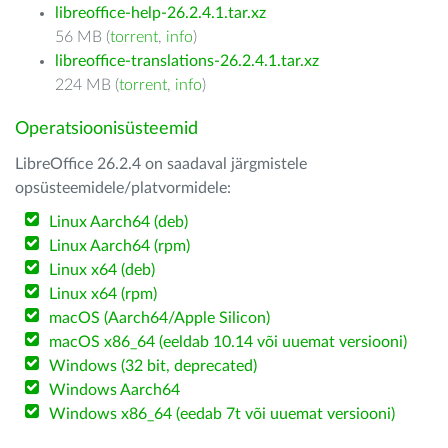
libreoffice-help-26.2.4.1.tar.xz
56 MB (
torrent
,
info
)
libreoffice-translations-26.2.4.1.tar.xz
224 MB (
torrent
,
info
)
Operatsioonisüsteemid
LibreOffice 26.2.4 on saadaval järgmistele
opsüsteemidele/platvormidele:
Linux Aarch64 (deb)
Linux Aarch64 (rpm)
Linux x64 (deb)
Linux x64 (rpm)
macOS (Aarch64/Apple Silicon)
macOS x86_64 (eeldab 10.14 või uuemat versiooni)
Windows (32 bit, deprecated)
Windows Aarch64
Windows x86_64 (eedab 7t või uuemat versiooni)