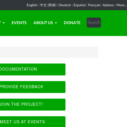
English
|
中文 (简体)
|
Deutsch
|
Español
|
Français
|
Italiano
|
More...
Y
EVENTS
ABOUT US
DONATE
DOCUMENTATION
PROVIDE FEEDBACK
JOIN THE PROJECT!
MEET US AT EVENTS