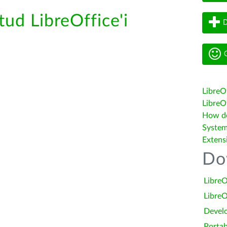
tud LibreOffice'i
D
G
LibreO
LibreOf
How do 
System
Extens
Do
LibreO
LibreO
Devel
Portab