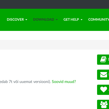
DISCOVER
DOWNLOAD
GET HELP
COMMUNIT
edab 7t või uuemat versiooni).
Soovid muud?