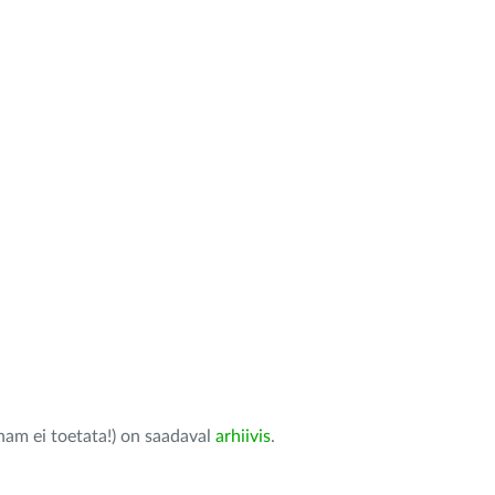
nam ei toetata!) on saadaval
arhiivis
.