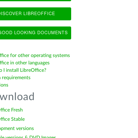
ISCOVER LIBREOFFICE
OOD LOOKING DOCUMENTS
ffice for other operating systems
fice in other languages
I install LibreOffice?
 requirements
ions
wnload
ffice Fresh
ffice Stable
opment versions
le versions & DVD Images