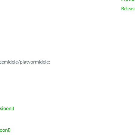
Releas
teemidele/platvormidele:
siooni)
ooni)