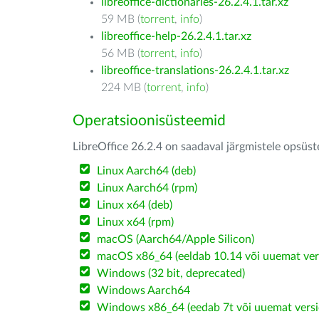
libreoffice-dictionaries-26.2.4.1.tar.xz
59 MB (
torrent
,
info
)
libreoffice-help-26.2.4.1.tar.xz
56 MB (
torrent
,
info
)
libreoffice-translations-26.2.4.1.tar.xz
224 MB (
torrent
,
info
)
Operatsioonisüsteemid
LibreOffice 26.2.4 on saadaval järgmistele opsüs
Linux Aarch64 (deb)
Linux Aarch64 (rpm)
Linux x64 (deb)
Linux x64 (rpm)
macOS (Aarch64/Apple Silicon)
macOS x86_64 (eeldab 10.14 või uuemat ver
Windows (32 bit, deprecated)
Windows Aarch64
Windows x86_64 (eedab 7t või uuemat versi