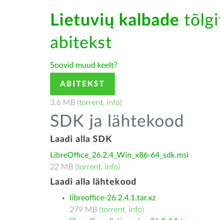
Lietuvių kalbade
tõlgi
abitekst
Soovid muud keelt?
ABITEKST
3.6 MB (
torrent
,
info
)
SDK ja lähtekood
Laadi alla SDK
LibreOffice_26.2.4_Win_x86-64_sdk.msi
22 MB (
torrent
,
info
)
Laadi alla lähtekood
libreoffice-26.2.4.1.tar.xz
279 MB (
torrent
,
info
)