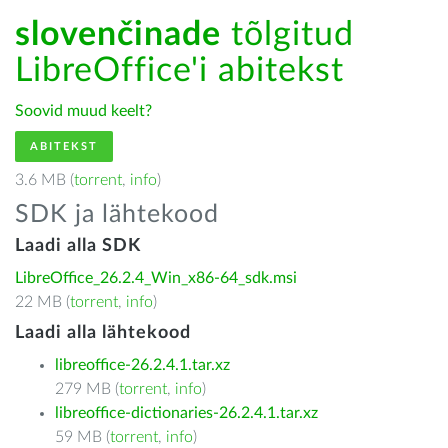
slovenčinade
tõlgitud
LibreOffice'i abitekst
Soovid muud keelt?
ABITEKST
3.6 MB (
torrent
,
info
)
SDK ja lähtekood
Laadi alla SDK
LibreOffice_26.2.4_Win_x86-64_sdk.msi
22 MB (
torrent
,
info
)
Laadi alla lähtekood
libreoffice-26.2.4.1.tar.xz
279 MB (
torrent
,
info
)
libreoffice-dictionaries-26.2.4.1.tar.xz
59 MB (
torrent
,
info
)