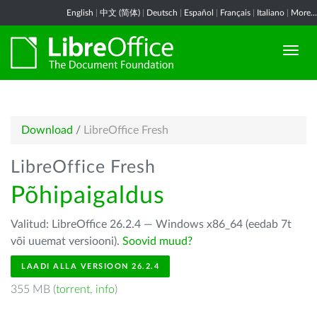
English
|
中文 (简体)
|
Deutsch
|
Español
|
Français
|
Italiano
|
More...
Download
/
LibreOffice Fresh
LibreOffice Fresh
Põhipaigaldus
Valitud: LibreOffice 26.2.4 — Windows x86_64 (eedab 7t
või uuemat versiooni).
Soovid muud?
LAADI ALLA VERSIOON 26.2.4
355 MB (
torrent
,
info
)