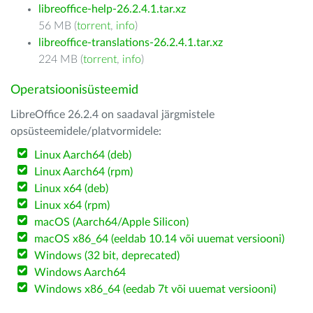
libreoffice-help-26.2.4.1.tar.xz
56 MB (
torrent
,
info
)
libreoffice-translations-26.2.4.1.tar.xz
224 MB (
torrent
,
info
)
Operatsioonisüsteemid
LibreOffice 26.2.4 on saadaval järgmistele
opsüsteemidele/platvormidele:
Linux Aarch64 (deb)
Linux Aarch64 (rpm)
Linux x64 (deb)
Linux x64 (rpm)
macOS (Aarch64/Apple Silicon)
macOS x86_64 (eeldab 10.14 või uuemat versiooni)
Windows (32 bit, deprecated)
Windows Aarch64
Windows x86_64 (eedab 7t või uuemat versiooni)