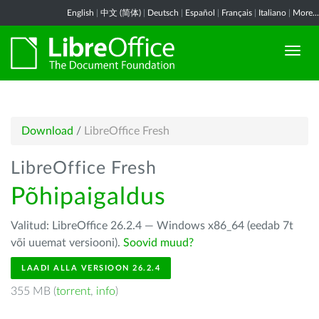
English
|
中文 (简体)
|
Deutsch
|
Español
|
Français
|
Italiano
|
More...
Download
/
LibreOffice Fresh
LibreOffice Fresh
Põhipaigaldus
Valitud: LibreOffice 26.2.4 — Windows x86_64 (eedab 7t
või uuemat versiooni).
Soovid muud?
LAADI ALLA VERSIOON 26.2.4
355 MB (
torrent
,
info
)