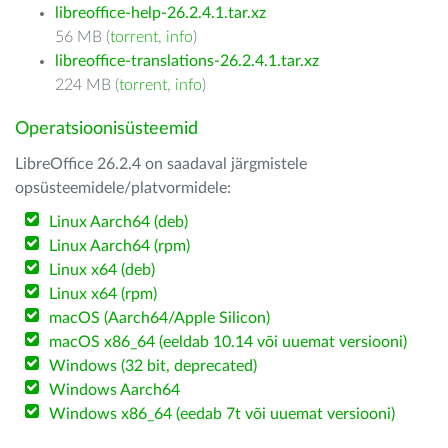
libreoffice-help-26.2.4.1.tar.xz
56 MB (
torrent
,
info
)
libreoffice-translations-26.2.4.1.tar.xz
224 MB (
torrent
,
info
)
Operatsioonisüsteemid
LibreOffice 26.2.4 on saadaval järgmistele
opsüsteemidele/platvormidele:
Linux Aarch64 (deb)
Linux Aarch64 (rpm)
Linux x64 (deb)
Linux x64 (rpm)
macOS (Aarch64/Apple Silicon)
macOS x86_64 (eeldab 10.14 või uuemat versiooni)
Windows (32 bit, deprecated)
Windows Aarch64
Windows x86_64 (eedab 7t või uuemat versiooni)