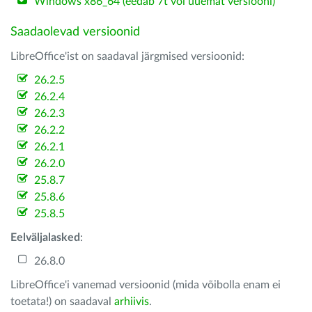
Windows x86_64 (eedab 7t või uuemat versiooni)
Saadaolevad versioonid
LibreOffice'ist on saadaval järgmised versioonid:
26.2.5
26.2.4
26.2.3
26.2.2
26.2.1
26.2.0
25.8.7
25.8.6
25.8.5
Eelväljalasked
:
26.8.0
LibreOffice'i vanemad versioonid (mida võibolla enam ei
toetata!) on saadaval
arhiivis
.