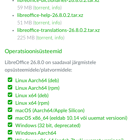
libreoffice-dictionaries-26.8.0.2.tar.xz
59 MB (
torrent
,
info
)
libreoffice-help-26.8.0.2.tar.xz
51 MB (
torrent
,
info
)
libreoffice-translations-26.8.0.2.tar.xz
225 MB (
torrent
,
info
)
Operatsioonisüsteemid
LibreOffice 26.8.0 on saadaval järgmistele
opsüsteemidele/platvormidele:
Linux Aarch64 (deb)
Linux Aarch64 (rpm)
Linux x64 (deb)
Linux x64 (rpm)
macOS (Aarch64/Apple Silicon)
macOS x86_64 (eeldab 10.14 või uuemat versiooni)
Windows (32 bit, deprecated)
Windows Aarch64