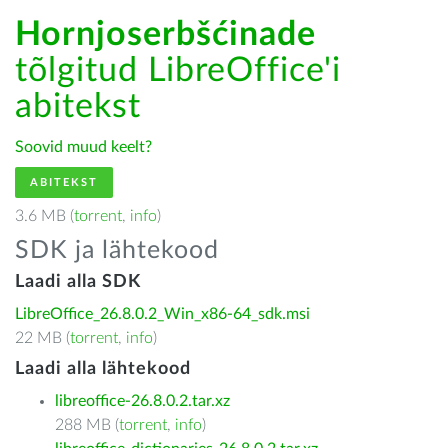
Hornjoserbšćinade
tõlgitud LibreOffice'i
abitekst
Soovid muud keelt?
ABITEKST
3.6 MB (
torrent
,
info
)
SDK ja lähtekood
Laadi alla SDK
LibreOffice_26.8.0.2_Win_x86-64_sdk.msi
22 MB (
torrent
,
info
)
Laadi alla lähtekood
libreoffice-26.8.0.2.tar.xz
288 MB (
torrent
,
info
)