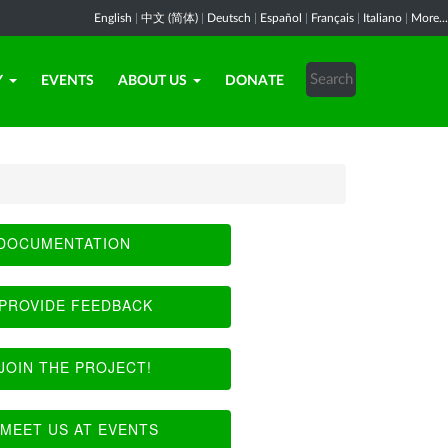
English
|
中文 (简体)
|
Deutsch
|
Español
|
Français
|
Italiano
|
More...
Y
EVENTS
ABOUT US
DONATE
DOCUMENTATION
PROVIDE FEEDBACK
JOIN THE PROJECT!
MEET US AT EVENTS