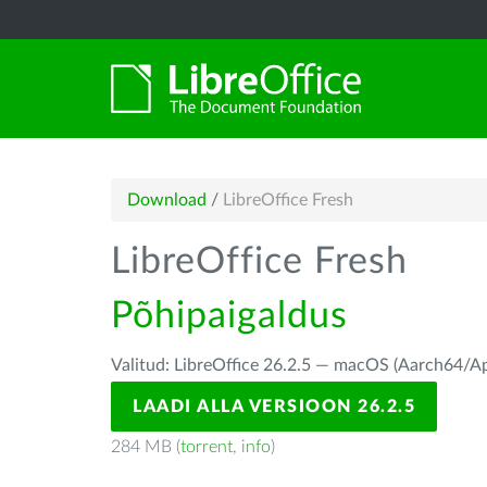
Download
/
LibreOffice Fresh
LibreOffice Fresh
Põhipaigaldus
Valitud: LibreOffice 26.2.5 — macOS (Aarch64/Ap
LAADI ALLA VERSIOON 26.2.5
284 MB (
torrent
,
info
)