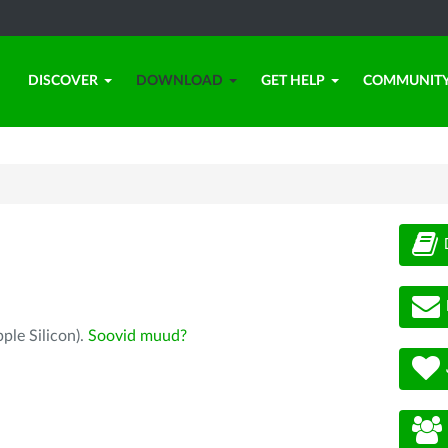
DISCOVER
DOWNLOAD
GET HELP
COMMUNIT
ple Silicon).
Soovid muud?