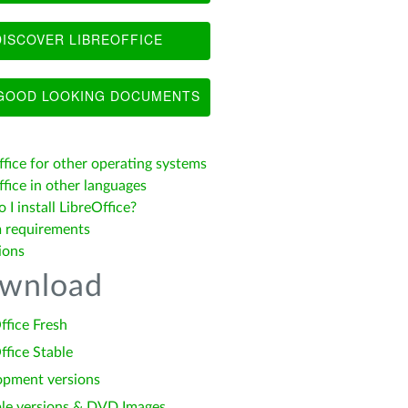
ISCOVER LIBREOFFICE
OOD LOOKING DOCUMENTS
ffice for other operating systems
fice in other languages
I install LibreOffice?
 requirements
ions
wnload
ffice Fresh
ffice Stable
opment versions
le versions & DVD Images