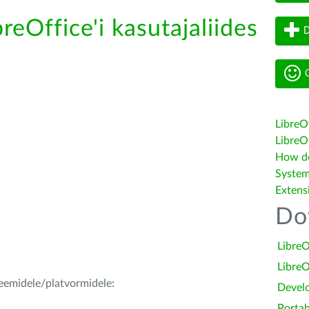
reOffice'i kasutajaliides
D
G
LibreO
LibreOf
How do 
System
Extens
Do
LibreO
LibreO
teemidele/platvormidele:
Devel
Portab