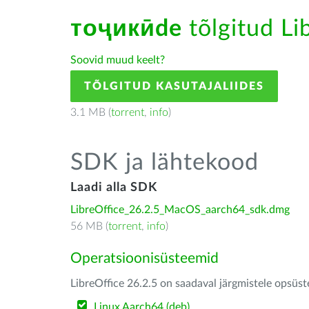
тоҷикӣde
tõlgitud Lib
Soovid muud keelt?
TÕLGITUD KASUTAJALIIDES
3.1 MB (
torrent
,
info
)
SDK ja lähtekood
Laadi alla SDK
LibreOffice_26.2.5_MacOS_aarch64_sdk.dmg
56 MB (
torrent
,
info
)
Operatsioonisüsteemid
LibreOffice 26.2.5 on saadaval järgmistele opsüs
Linux Aarch64 (deb)