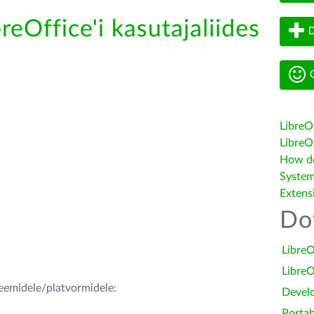
reOffice'i kasutajaliides
D
G
LibreO
LibreOf
How do 
System
Extens
Do
LibreO
LibreO
teemidele/platvormidele:
Devel
Portab