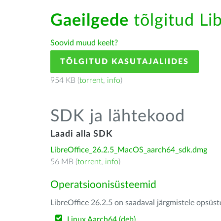
Gaeilgede
tõlgitud Lib
Soovid muud keelt?
TÕLGITUD KASUTAJALIIDES
954 KB (
torrent
,
info
)
SDK ja lähtekood
Laadi alla SDK
LibreOffice_26.2.5_MacOS_aarch64_sdk.dmg
56 MB (
torrent
,
info
)
Operatsioonisüsteemid
LibreOffice 26.2.5 on saadaval järgmistele opsüs
Linux Aarch64 (deb)