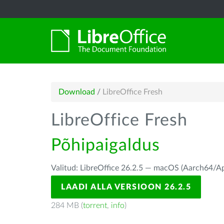
Download
/
LibreOffice Fresh
LibreOffice Fresh
Põhipaigaldus
Valitud: LibreOffice 26.2.5 — macOS (Aarch64/Ap
LAADI ALLA VERSIOON 26.2.5
284 MB (
torrent
,
info
)