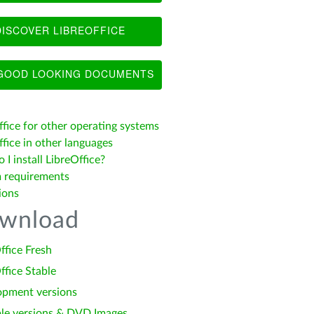
ISCOVER LIBREOFFICE
OOD LOOKING DOCUMENTS
ffice for other operating systems
fice in other languages
I install LibreOffice?
 requirements
ions
wnload
ffice Fresh
ffice Stable
opment versions
le versions & DVD Images