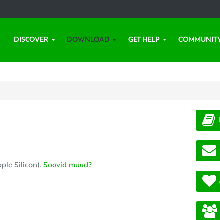
DISCOVER
DOWNLOAD
GET HELP
COMMUNIT
ple Silicon).
Soovid muud?