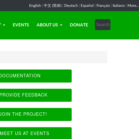
English
|
中文 (简体)
|
Deutsch
|
Español
|
Français
|
Italiano
|
More...
Y
EVENTS
ABOUT US
DONATE
DOCUMENTATION
PROVIDE FEEDBACK
JOIN THE PROJECT!
MEET US AT EVENTS