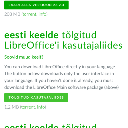
LAADI ALLA VERSIOON 26.2.4
208 MB (
torrent
,
info
)
eesti keelde
tõlgitud
LibreOffice'i kasutajaliides
Soovid muud keelt?
You can download LibreOffice directly in your language.
The button below downloads only the user interface in
your language. If you haven't done it already, you must
download the LibreOffice Main software package (above)
TÕLGITUD KASUTAJALIIDES
1.2 MB (
torrent
,
info
)