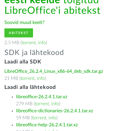
eesti keelde
tõlgitud
LibreOffice'i abitekst
Soovid muud keelt?
ABITEKST
2.5 MB (
torrent
,
info
)
SDK ja lähtekood
Laadi alla SDK
LibreOffice_26.2.4_Linux_x86-64_deb_sdk.tar.gz
21 MB (
torrent
,
info
)
Laadi alla lähtekood
libreoffice-26.2.4.1.tar.xz
279 MB (
torrent
,
info
)
libreoffice-dictionaries-26.2.4.1.tar.xz
59 MB (
torrent
,
info
)
libreoffice-help-26.2.4.1.tar.xz