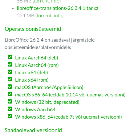
56 MB (
torrent
,
info
)
libreoffice-translations-26.2.4.1.tar.xz
224 MB (
torrent
,
info
)
Operatsioonisüsteemid
LibreOffice 26.2.4 on saadaval järgmistele
opsüsteemidele/platvormidele:
Linux Aarch64 (deb)
Linux Aarch64 (rpm)
Linux x64 (deb)
Linux x64 (rpm)
macOS (Aarch64/Apple Silicon)
macOS x86_64 (eeldab 10.14 või uuemat versiooni)
Windows (32 bit, deprecated)
Windows Aarch64
Windows x86_64 (eedab 7t või uuemat versiooni)
Saadaolevad versioonid