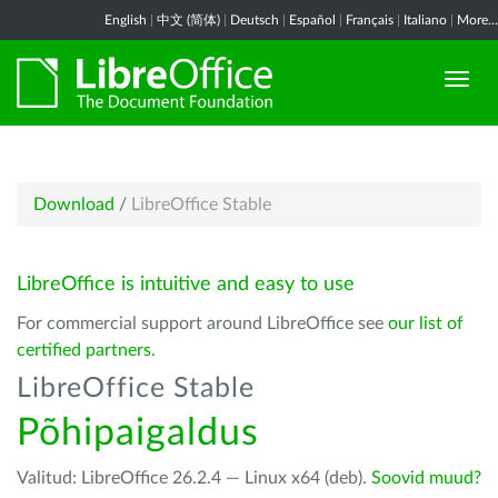
English
|
中文 (简体)
|
Deutsch
|
Español
|
Français
|
Italiano
|
More...
Download
/
LibreOffice Stable
LibreOffice is intuitive and easy to use
For commercial support around LibreOffice see
our list of
certified partners
.
LibreOffice Stable
Põhipaigaldus
Valitud: LibreOffice 26.2.4 — Linux x64 (deb).
Soovid muud?