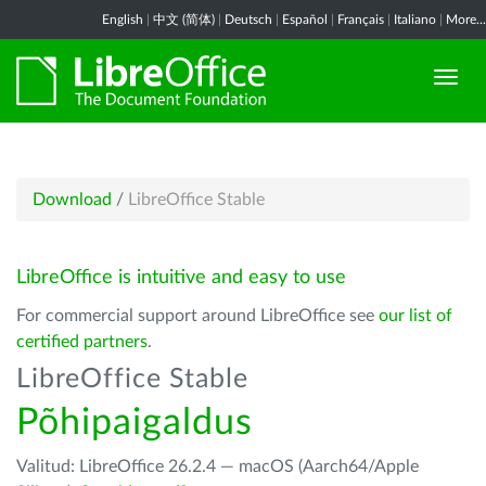
English
|
中文 (简体)
|
Deutsch
|
Español
|
Français
|
Italiano
|
More...
Download
/
LibreOffice Stable
LibreOffice is intuitive and easy to use
For commercial support around LibreOffice see
our list of
certified partners
.
LibreOffice Stable
Põhipaigaldus
Valitud: LibreOffice 26.2.4 — macOS (Aarch64/Apple