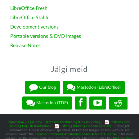
LibreOffice Fresh
LibreOffice Stable
Development versions
Portable versions & DVD Images
Release Notes
Jälgi meid
Our blog
Mastodon (LibreOffice)
Mastodon (TDF)
Impressum (Legal Info)
|
Datenschutzerklärung (Privacy Policy)
|
Statutes (non-
binding English translation)
-
Satzung (binding German version)
| Copyright
information: Unless otherwise specified, all text and images on this website are
licensed under the
Creative Commons Attribution-Share Alike 3.0 License
. This does
not include the source code of LibreOffice, which is licensed under the
Mozilla Public