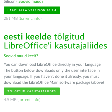
Silicon).
Soovid muud?
LAADI ALLA VERSIOON 26.2.4
281 MB (
torrent
,
info
)
eesti keelde
tõlgitud
LibreOffice'i kasutajaliides
Soovid muud keelt?
You can download LibreOffice directly in your language.
The button below downloads only the user interface in
your language. If you haven't done it already, you must
download the LibreOffice Main software package (above)
TÕLGITUD KASUTAJALIIDES
4.5 MB (
torrent
,
info
)