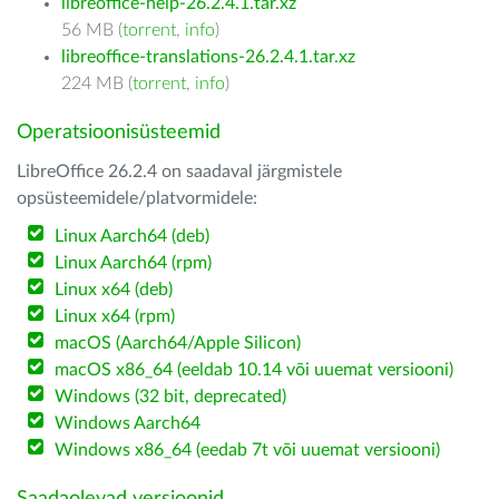
libreoffice-help-26.2.4.1.tar.xz
56 MB (
torrent
,
info
)
libreoffice-translations-26.2.4.1.tar.xz
224 MB (
torrent
,
info
)
Operatsioonisüsteemid
LibreOffice 26.2.4 on saadaval järgmistele
opsüsteemidele/platvormidele:
Linux Aarch64 (deb)
Linux Aarch64 (rpm)
Linux x64 (deb)
Linux x64 (rpm)
macOS (Aarch64/Apple Silicon)
macOS x86_64 (eeldab 10.14 või uuemat versiooni)
Windows (32 bit, deprecated)
Windows Aarch64
Windows x86_64 (eedab 7t või uuemat versiooni)