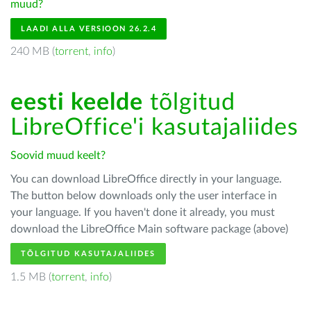
muud?
LAADI ALLA VERSIOON 26.2.4
240 MB (
torrent
,
info
)
eesti keelde
tõlgitud
LibreOffice'i kasutajaliides
Soovid muud keelt?
You can download LibreOffice directly in your language.
The button below downloads only the user interface in
your language. If you haven't done it already, you must
download the LibreOffice Main software package (above)
TÕLGITUD KASUTAJALIIDES
1.5 MB (
torrent
,
info
)