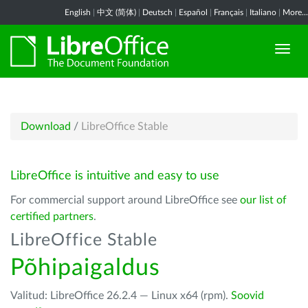
English
|
中文 (简体)
|
Deutsch
|
Español
|
Français
|
Italiano
|
More...
Download
/
LibreOffice Stable
LibreOffice is intuitive and easy to use
For commercial support around LibreOffice see
our list of
certified partners
.
LibreOffice Stable
Põhipaigaldus
Valitud: LibreOffice 26.2.4 — Linux x64 (rpm).
Soovid