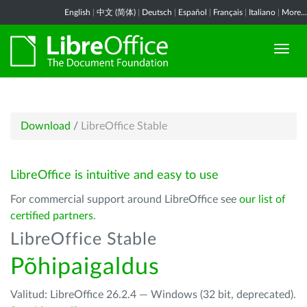
English
|
中文 (简体)
|
Deutsch
|
Español
|
Français
|
Italiano
|
More...
Download
/
LibreOffice Stable
LibreOffice is intuitive and easy to use
For commercial support around LibreOffice see
our list of
certified partners
.
LibreOffice Stable
Põhipaigaldus
Valitud: LibreOffice 26.2.4 — Windows (32 bit, deprecated).