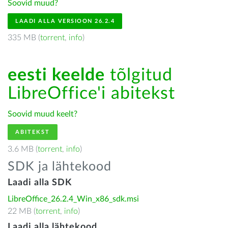
Soovid muud?
LAADI ALLA VERSIOON 26.2.4
335 MB (
torrent
,
info
)
eesti keelde
tõlgitud
LibreOffice'i abitekst
Soovid muud keelt?
ABITEKST
3.6 MB (
torrent
,
info
)
SDK ja lähtekood
Laadi alla SDK
LibreOffice_26.2.4_Win_x86_sdk.msi
22 MB (
torrent
,
info
)
Laadi alla lähtekood