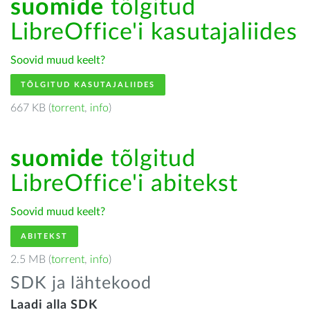
suomide
tõlgitud
LibreOffice'i kasutajaliides
Soovid muud keelt?
TÕLGITUD KASUTAJALIIDES
667 KB (
torrent
,
info
)
suomide
tõlgitud
LibreOffice'i abitekst
Soovid muud keelt?
ABITEKST
2.5 MB (
torrent
,
info
)
SDK ja lähtekood
Laadi alla SDK