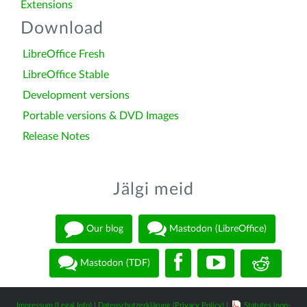
Extensions
Download
LibreOffice Fresh
LibreOffice Stable
Development versions
Portable versions & DVD Images
Release Notes
Jälgi meid
Our blog
Mastodon (LibreOffice)
Mastodon (TDF)
Impressum (Legal Info)
|
Datenschutzerklärung (Privacy Policy)
|
Statutes (non-