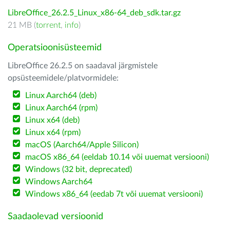
LibreOffice_26.2.5_Linux_x86-64_deb_sdk.tar.gz
21 MB (
torrent
,
info
)
Operatsioonisüsteemid
LibreOffice 26.2.5 on saadaval järgmistele
opsüsteemidele/platvormidele:
Linux Aarch64 (deb)
Linux Aarch64 (rpm)
Linux x64 (deb)
Linux x64 (rpm)
macOS (Aarch64/Apple Silicon)
macOS x86_64 (eeldab 10.14 või uuemat versiooni)
Windows (32 bit, deprecated)
Windows Aarch64
Windows x86_64 (eedab 7t või uuemat versiooni)
Saadaolevad versioonid