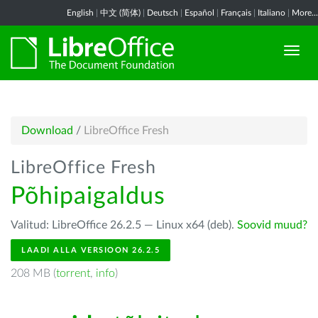
English
|
中文 (简体)
|
Deutsch
|
Español
|
Français
|
Italiano
|
More...
Download
/
LibreOffice Fresh
LibreOffice Fresh
Põhipaigaldus
Valitud: LibreOffice 26.2.5 — Linux x64 (deb).
Soovid muud?
LAADI ALLA VERSIOON 26.2.5
208 MB (
torrent
,
info
)