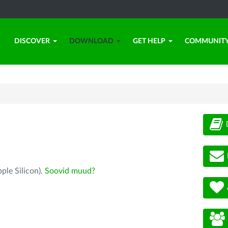
DISCOVER
DOWNLOAD
GET HELP
COMMUNIT
ple Silicon).
Soovid muud?