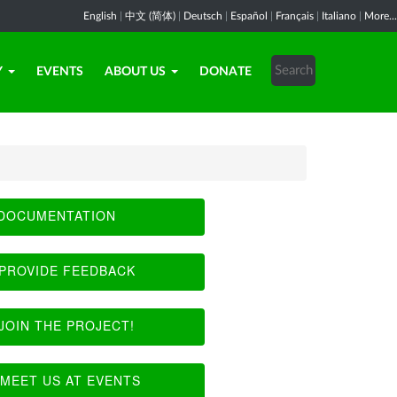
English
|
中文 (简体)
|
Deutsch
|
Español
|
Français
|
Italiano
|
More...
Y
EVENTS
ABOUT US
DONATE
DOCUMENTATION
PROVIDE FEEDBACK
JOIN THE PROJECT!
MEET US AT EVENTS