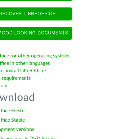
ISCOVER LIBREOFFICE
OOD LOOKING DOCUMENTS
ffice for other operating systems
fice in other languages
I install LibreOffice?
 requirements
ions
wnload
ffice Fresh
ffice Stable
opment versions
le versions & DVD Images