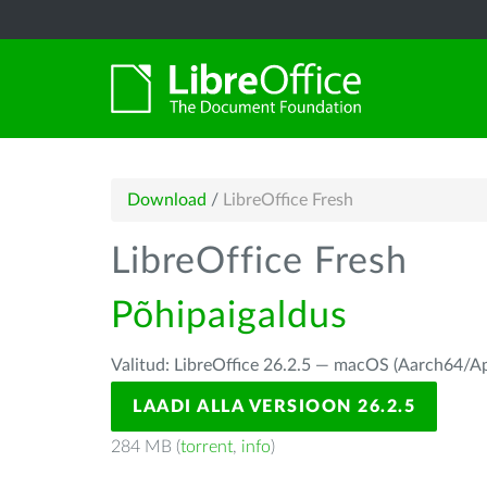
Download
/
LibreOffice Fresh
LibreOffice Fresh
Põhipaigaldus
Valitud: LibreOffice 26.2.5 — macOS (Aarch64/Ap
LAADI ALLA VERSIOON 26.2.5
284 MB (
torrent
,
info
)