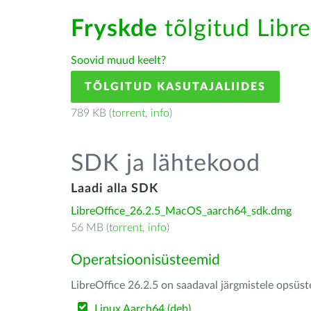
Fryskde
tõlgitud Libre
Soovid muud keelt?
TÕLGITUD KASUTAJALIIDES
789 KB (
torrent
,
info
)
SDK ja lähtekood
Laadi alla SDK
LibreOffice_26.2.5_MacOS_aarch64_sdk.dmg
56 MB (
torrent
,
info
)
Operatsioonisüsteemid
LibreOffice 26.2.5 on saadaval järgmistele opsüs
Linux Aarch64 (deb)