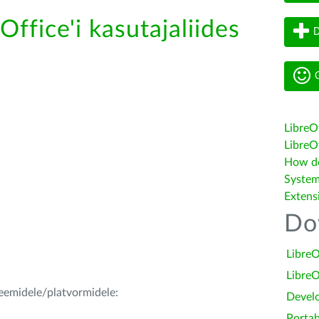
Office'i kasutajaliides
D
G
LibreO
LibreOf
How do 
System
Extens
Do
LibreO
LibreO
teemidele/platvormidele:
Devel
Portab