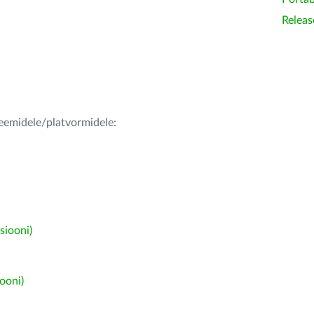
Releas
teemidele/platvormidele:
siooni)
ooni)