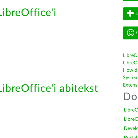
ibreOffice'i
D
G
LibreO
LibreOf
How do 
System
Extens
ibreOffice'i abitekst
Do
LibreO
LibreO
Devel
Portab