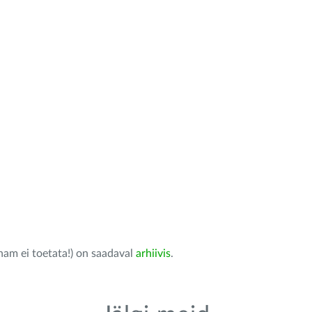
nam ei toetata!) on saadaval
arhiivis
.