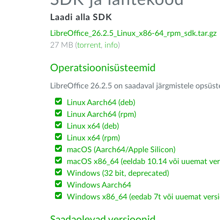
SDK ja lähtekood
Laadi alla SDK
LibreOffice_26.2.5_Linux_x86-64_rpm_sdk.tar.gz
27 MB (
torrent
,
info
)
Operatsioonisüsteemid
LibreOffice 26.2.5 on saadaval järgmistele opsüs
Linux Aarch64 (deb)
Linux Aarch64 (rpm)
Linux x64 (deb)
Linux x64 (rpm)
macOS (Aarch64/Apple Silicon)
macOS x86_64 (eeldab 10.14 või uuemat ver
Windows (32 bit, deprecated)
Windows Aarch64
Windows x86_64 (eedab 7t või uuemat versi
Saadaolevad versioonid