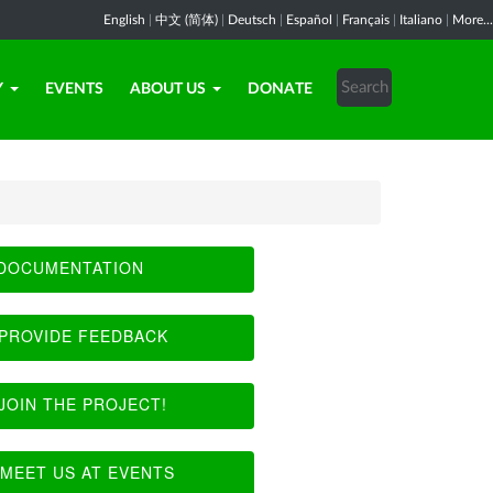
English
|
中文 (简体)
|
Deutsch
|
Español
|
Français
|
Italiano
|
More...
Y
EVENTS
ABOUT US
DONATE
DOCUMENTATION
PROVIDE FEEDBACK
JOIN THE PROJECT!
MEET US AT EVENTS