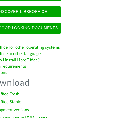
ISCOVER LIBREOFFICE
OOD LOOKING DOCUMENTS
ffice for other operating systems
fice in other languages
I install LibreOffice?
 requirements
ions
wnload
ffice Fresh
ffice Stable
opment versions
le versions & DVD Images