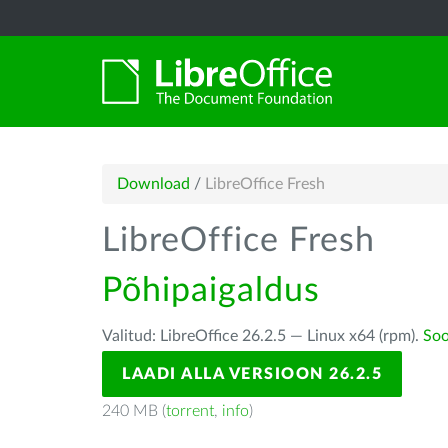
Download
/
LibreOffice Fresh
LibreOffice Fresh
Põhipaigaldus
Valitud: LibreOffice 26.2.5 — Linux x64 (rpm).
Soo
LAADI ALLA VERSIOON 26.2.5
240 MB (
torrent
,
info
)