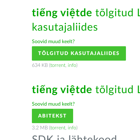
tiếng việtde
tõlgitud L
kasutajaliides
Soovid muud keelt?
TÕLGITUD KASUTAJALIIDES
634 KB (
torrent
,
info
)
tiếng việtde
tõlgitud L
Soovid muud keelt?
ABITEKST
3.2 MB (
torrent
,
info
)