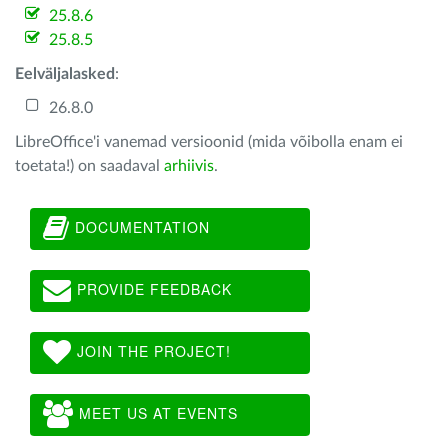
25.8.6
25.8.5
Eelväljalasked
:
26.8.0
LibreOffice'i vanemad versioonid (mida võibolla enam ei
toetata!) on saadaval
arhiivis
.
DOCUMENTATION
PROVIDE FEEDBACK
JOIN THE PROJECT!
MEET US AT EVENTS