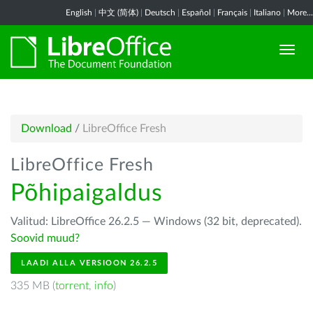
English
|
中文 (简体)
|
Deutsch
|
Español
|
Français
|
Italiano
|
More...
Download
/
LibreOffice Fresh
LibreOffice Fresh
Põhipaigaldus
Valitud: LibreOffice 26.2.5 — Windows (32 bit, deprecated).
Soovid muud?
LAADI ALLA VERSIOON 26.2.5
335 MB (
torrent
,
info
)