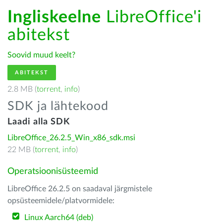
Ingliskeelne
LibreOffice'i
abitekst
Soovid muud keelt?
ABITEKST
2.8 MB (
torrent
,
info
)
SDK ja lähtekood
Laadi alla SDK
LibreOffice_26.2.5_Win_x86_sdk.msi
22 MB (
torrent
,
info
)
Operatsioonisüsteemid
LibreOffice 26.2.5 on saadaval järgmistele
opsüsteemidele/platvormidele:
Linux Aarch64 (deb)