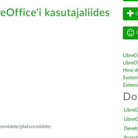
eOffice'i kasutajaliides
D
G
LibreO
LibreOf
How do 
System
Extens
Do
LibreO
LibreO
teemidele/platvormidele:
Devel
Portab