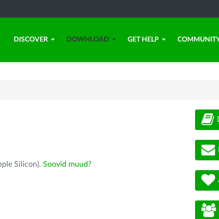
DISCOVER
DOWNLOAD
GET HELP
COMMUNIT
ple Silicon).
Soovid muud?