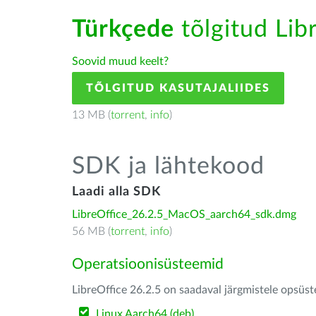
Türkçede
tõlgitud Libr
Soovid muud keelt?
TÕLGITUD KASUTAJALIIDES
13 MB (
torrent
,
info
)
SDK ja lähtekood
Laadi alla SDK
LibreOffice_26.2.5_MacOS_aarch64_sdk.dmg
56 MB (
torrent
,
info
)
Operatsioonisüsteemid
LibreOffice 26.2.5 on saadaval järgmistele opsüs
Linux Aarch64 (deb)