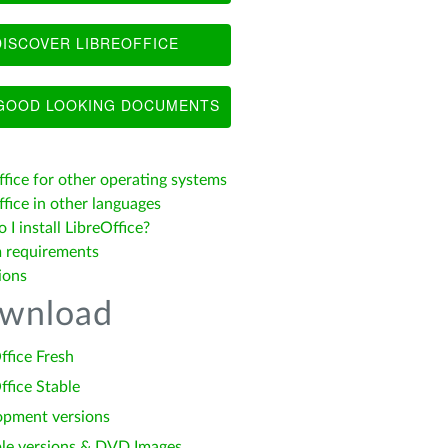
ISCOVER LIBREOFFICE
OOD LOOKING DOCUMENTS
ffice for other operating systems
fice in other languages
I install LibreOffice?
 requirements
ions
wnload
ffice Fresh
ffice Stable
opment versions
le versions & DVD Images