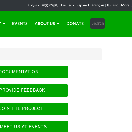
English
|
中文 (简体)
|
Deutsch
|
Español
|
Français
|
Italiano
|
More...
Y
EVENTS
ABOUT US
DONATE
DOCUMENTATION
PROVIDE FEEDBACK
JOIN THE PROJECT!
MEET US AT EVENTS