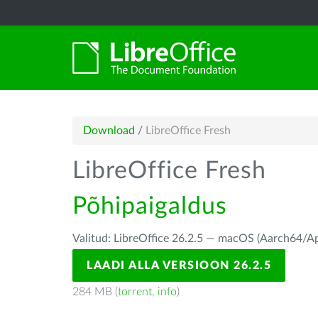
Download
/
LibreOffice Fresh
LibreOffice Fresh
Põhipaigaldus
Valitud: LibreOffice 26.2.5 — macOS (Aarch64/Ap
LAADI ALLA VERSIOON 26.2.5
284 MB (
torrent
,
info
)