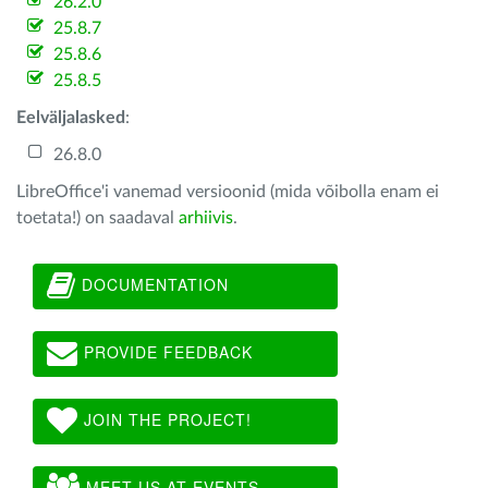
26.2.0
25.8.7
25.8.6
25.8.5
Eelväljalasked
:
26.8.0
LibreOffice'i vanemad versioonid (mida võibolla enam ei
toetata!) on saadaval
arhiivis
.
DOCUMENTATION
PROVIDE FEEDBACK
JOIN THE PROJECT!
MEET US AT EVENTS