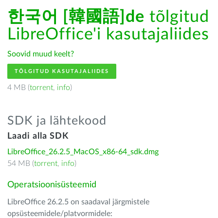
한국어 [韓國語]de
tõlgitud
LibreOffice'i kasutajaliides
Soovid muud keelt?
TÕLGITUD KASUTAJALIIDES
4 MB (
torrent
,
info
)
SDK ja lähtekood
Laadi alla SDK
LibreOffice_26.2.5_MacOS_x86-64_sdk.dmg
54 MB (
torrent
,
info
)
Operatsioonisüsteemid
LibreOffice 26.2.5 on saadaval järgmistele
opsüsteemidele/platvormidele: