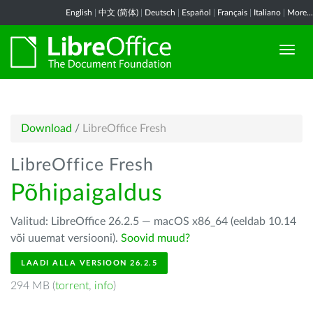
English
|
中文 (简体)
|
Deutsch
|
Español
|
Français
|
Italiano
|
More...
Download
/
LibreOffice Fresh
LibreOffice Fresh
Põhipaigaldus
Valitud: LibreOffice 26.2.5 — macOS x86_64 (eeldab 10.14
või uuemat versiooni).
Soovid muud?
LAADI ALLA VERSIOON 26.2.5
294 MB (
torrent
,
info
)