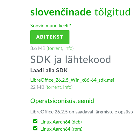
slovenčinade
tõlgitud 
Soovid muud keelt?
ABITEKST
3.6 MB (
torrent
,
info
)
SDK ja lähtekood
Laadi alla SDK
LibreOffice_26.2.5_Win_x86-64_sdk.msi
22 MB (
torrent
,
info
)
Operatsioonisüsteemid
LibreOffice 26.2.5 on saadaval järgmistele opsüs
Linux Aarch64 (deb)
Linux Aarch64 (rpm)