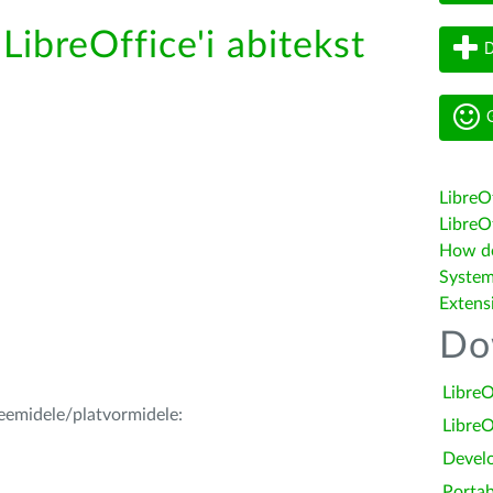
LibreOffice'i abitekst
D
G
LibreO
LibreOf
How do 
System
Extens
Do
LibreO
teemidele/platvormidele:
LibreO
Devel
Portab