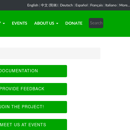
English
|
中文 (简体)
|
Deutsch
|
Español
|
Français
|
Italiano
|
More...
Y
EVENTS
ABOUT US
DONATE
DOCUMENTATION
PROVIDE FEEDBACK
JOIN THE PROJECT!
MEET US AT EVENTS