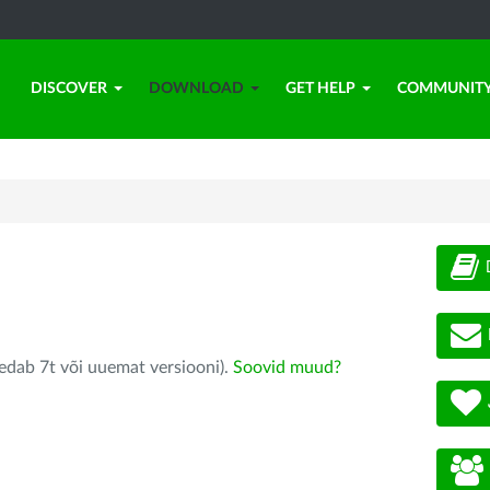
DISCOVER
DOWNLOAD
GET HELP
COMMUNIT
edab 7t või uuemat versiooni).
Soovid muud?