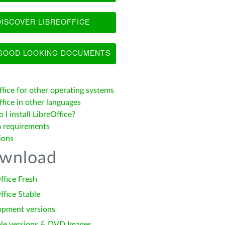
ISCOVER LIBREOFFICE
OOD LOOKING DOCUMENTS
ffice for other operating systems
fice in other languages
I install LibreOffice?
 requirements
ions
wnload
ffice Fresh
ffice Stable
opment versions
le versions & DVD Images